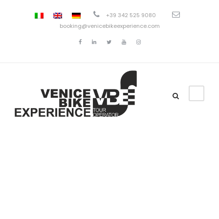
+39 342 525 9080
booking@venicebikeexperience.com