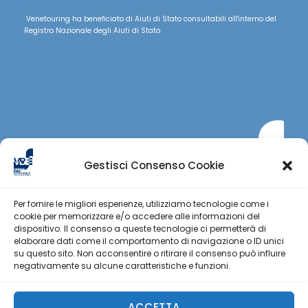
Venetouring ha beneficiato di Aiuti di Stato consultabili all'interno del
Registro Nazionale degli Aiuti di Stato
Gestisci Consenso Cookie
Per fornire le migliori esperienze, utilizziamo tecnologie come i
cookie per memorizzare e/o accedere alle informazioni del
dispositivo. Il consenso a queste tecnologie ci permetterà di
elaborare dati come il comportamento di navigazione o ID unici
su questo sito. Non acconsentire o ritirare il consenso può influire
negativamente su alcune caratteristiche e funzioni.
Privacy Policy
|
Cookie Policy
|
Terms and
conditions
ACCETTA