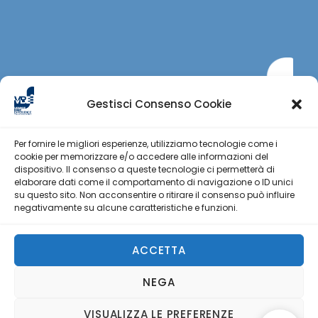
Gestisci Consenso Cookie
Per fornire le migliori esperienze, utilizziamo tecnologie come i
cookie per memorizzare e/o accedere alle informazioni del
dispositivo. Il consenso a queste tecnologie ci permetterà di
elaborare dati come il comportamento di navigazione o ID unici
su questo sito. Non acconsentire o ritirare il consenso può influire
negativamente su alcune caratteristiche e funzioni.
Privacy Policy
|
Cookie Policy
|
Terms and
conditions
ACCETTA
Follow Us On
NEGA
Italiano
(
Italienisch
)
English
(
Englisch
)
VISUALIZZA LE PREFERENZE