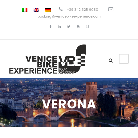
+39 342 525 9080
booking@venicebikeexperience.com
VERONA