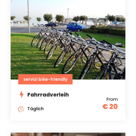
servizi bike-friendly
Fahrradverleih
From
€ 20
Täglich